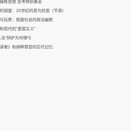
操练思想 思考辨别善恶
的镜鉴：20世纪的恶与抗恶（节录）
与玩笑：假面社会的政治幽默
和现代的“爱国主义”
人治”辩护为何理亏
读者》和纳粹罪恶的后代记忆