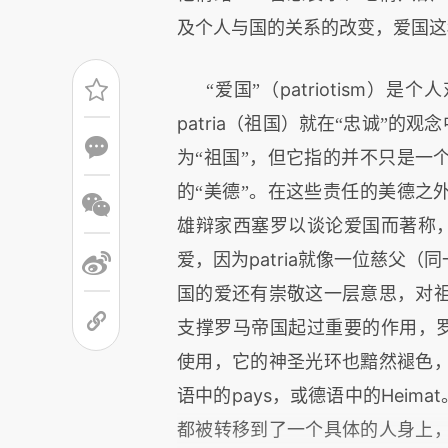
及个人与国的关系的改变，爱国这
patriotism
“爱国”（
）是个人
patria
（祖国）就在“忠诚”的观
为“祖国”，但它指的并不只是一
的“美德”。在这些责任的美德之
雄辩家西塞罗以谈论爱国而著称
patria
爱，因为
就像一位慈父（同
国的爱还有崇敬这一层意思，对
支撑罗马帝国起过重要的作用，
使用，它的神圣光环也黯然褪色
pays
Heimat
语中的
，或德语中的
都被转移到了一个具体的人身上