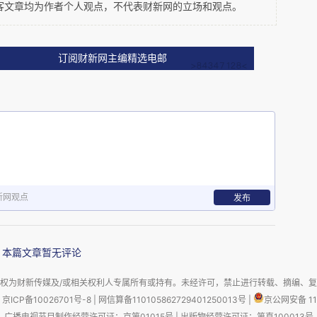
客文章均为作者个人观点，不代表财新网的立场和观点。
时期的一个新观念，至于这个观念是否成为一个具
题。这种自由被视为人民福祉最重要的部分。德若
pater
这个字来自拉丁的
，指的是父亲与子女（不只
订阅财新网主编精选电邮
对家庭、社会和一个自由国家的深情，它们的法保
，这个爱不是臣民亏欠君王什么忠诚，而是因为他
感戴和热爱。
ation
，而更是一个共同体和法治群体。个人有爱
子。他是一个公民，不是臣民。德若古写道，“专
新网观点
发布
atrie
的爱引向道德之善，而道德之善则也引向对
国不是一种任何人都有的“虚幻义务”，而是一种公
本篇文章暂无评论
权为财新传媒及/或相关权利人专属所有或持有。未经许可，禁止进行转载、摘编、
京ICP备10026701号-8
|
网信算备110105862729401250013号
|
京公网安备 11
patrie
出，个人对
的爱之所以是一种“政治美德”，
广播电视节目制作经营许可证：京第01015号
|
出版物经营许可证：第直100013号