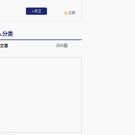
+关注
文章
人分类
289篇
文章