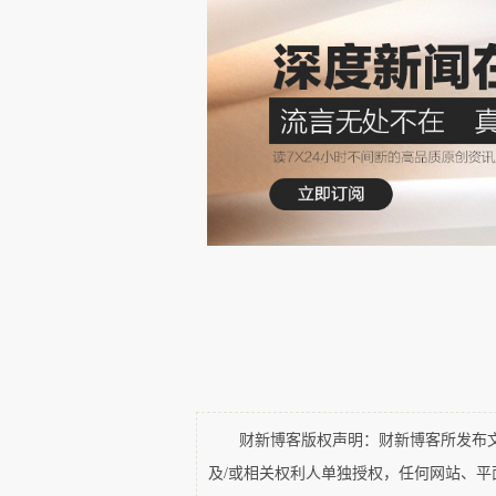
罗马的家庭法有关，罗马的父亲
权是一样的。
patrie
在
（祖国）语境中的“
(Louis de Jaucourt)
1765
在
年为
不可能有祖国”，“祖国”只有在
能。一旦国王本人被视为对国人
国”也就意味着反对君王。法国词
道，“法国人对国王的热爱变成
来，“爱国”成为反君主政治的试金
但是，推翻国王的革命并不一
财新博客版权声明：财新博客所发布文章
威胁时，“祖国”也同样意味着反
及/或相关权利人单独授权，任何网站、