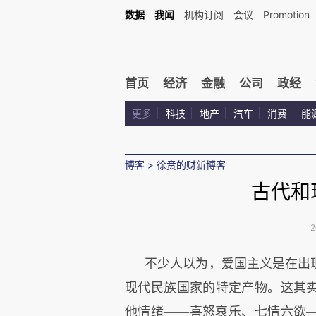
数据
我闻
机构订阅
会议
Promotion
首页
经济
金融
公司
政经
更多
科技
地产
汽车
消费
能
博客
>
徐贲的财新博客
古代和
2
不少人以为，爱国主义是在出
现代民族国家的特定产物。这其实
他情绪——喜怒哀乐、七情六欲—