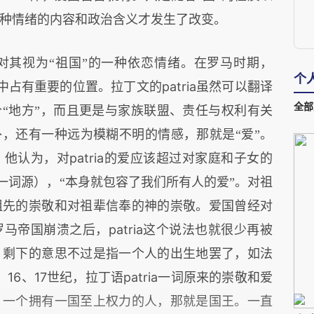
种情绪的内容和政治含义才发生了改变。
对其视为“祖国”的一种依恋情绪。在罗马时期，
个
patria
念中占有重要的位置。拉丁文的
虽然可以翻译
全部
个“地方”，而且更是与家族联盟、责任与权利有关
外，还有一种远为模糊不明的情感，那就是“爱”。
patria
，他认为，对
的爱应该超过对家庭和子女的
一词源），“本身就包容了我们所有人的爱”。对祖
祖先的崇敬和对祖辈信奉的神的崇敬。爱国曾经对
patria
罗马帝国崩溃之后，
这个说法也就很少再被
，剩下的意思不过是指一个人的出生地罢了，如法
16
17
patria
。
、
世纪，拉丁语
一词原来的崇敬和爱
，一个拥有一国至上权力的人，那就是国王。一直