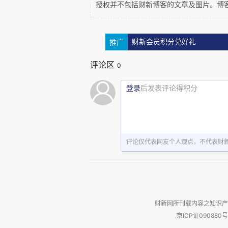
授权并不包括财新博客的文章及图片。博
威或政治制度联系起来，是启蒙
有主导性的观念，那是另一个问
patrie
古指出，“哲学家们知道，
推广
财新会员积分兑好礼
是“父”），因此它表示的是我们
评论区
0
障我们的自由和福祉”。个人爱国
登录
后发表评论得积分
的自由和福祉受到保护，这才由衷
patrie
n
这样理解的
，它不就是
它的责任，是因为他是其中的一分
评论仅代表网友个人观点，不代表财
patrie
p
制之下是没有
的。我们对
patrie
的爱”。他还特别指出，爱
民才必须珍视的“实在道义”。
财新网所刊载内容之知识产
京ICP证090880号
伟大的启蒙思想家孟德斯鸠指