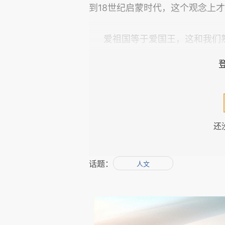
18
到
世纪启蒙时代，这个观念上才
爱祖国等于爱国王，这和我们
数没有国王的地区，如意大利的
patria
pa
基督教也有它的
和慈父，
慈父则是上帝。人有群体归属的
是在天国，这种依赖和需要本来
正当性。
还
patrie
到了启蒙时代，法语的
话题：
人文
家那里，它们包含两种非常不同的
nation
种性质截然不同的爱。在
逆不道，说是爱“国”，但那个“
王如父，臣民如子，父慈子爱，