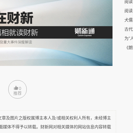
阅读
有权决定子女的生死，与君王对臣民有生杀予夺大
阅读
犬儒
古代
爱国”就完全不同了，启蒙时期著名学者德若古
为“
《朗
patrie
《百科全书》所写的
词条里强调“专制缳轭下
公民将国家利益放置于个人利益的民主国家里才有可
自由的威胁，他便不能等同为国家，这时候，“祖
André
-
Quentin Buée
1792
典学家布雷（
）
于
年写
了一种对国家的背叛”。国王与国家越来越对立起
0
推荐
石。
定给国人带来自由，而当革命暴政成为国民自由的
及图片之版权属博主本人及/或相关权利人所有，未经博主
对革命暴政。将祖国与自由，而不是国家的某种权
平面媒体不得予以转载。财新网对相关媒体的网站信息内容转载