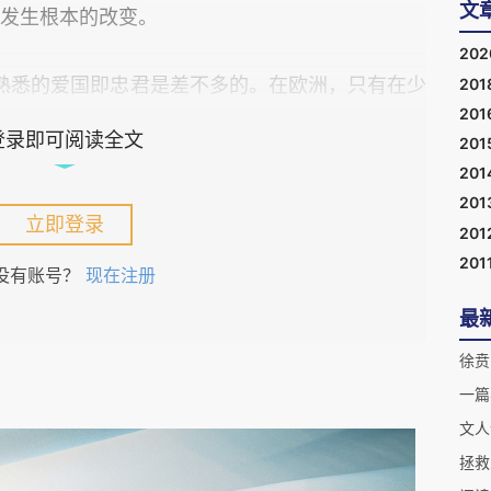
文
发生根本的改变。
20
201
熟悉的爱国即忠君是差不多的。在欧洲，只有在少
201
小共和国里，原先罗马爱国的含义才被保留下来。
登录即可阅读全文
201
tria
从人世间转移到了天国王朝和圣城耶路撒冷，
201
需要，也有对慈父的心理依赖，无论是在人间，还
201
立即登录
201
与善和德并无关联，但却能从善和德获得必要性和
201
没有账号？
现在注册
最
nation
（祖国）与
（国家）有了区别，在启蒙思想
徐贲
君主与臣民的关系，虽然都要求“爱”，但却是两
一篇
的关系里，臣民爱君主，是不允许不爱，不爱是大
文人
国”其实只是君主的投影。因此，爱国就是爱君。君
拯救
父命自从，这不仅仅是方便的类比，而且还与古代