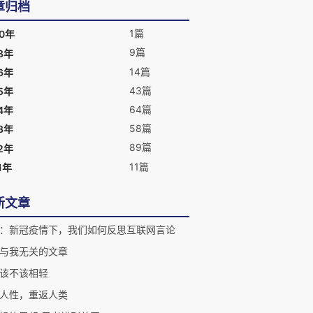
章归档
1篇
20年
9篇
8年
14篇
6年
43篇
5年
64篇
4年
58篇
3年
89篇
2年
11篇
1年
新文章
：新冠疫情下，我们如何反思互联网言论
与我无关的文章
该不该相轻
人性，重返人类